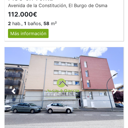
Avenida de la Constitución, El Burgo de Osma
112.000€
2
hab.,
1
baños,
58
m²
Más información
Anterior
Siguie