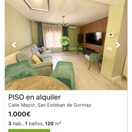
Anterior
Siguie
PISO en alquiler
Calle Mayor, San Esteban de Gormaz
1.000€
3
hab.,
1
baños,
120
m²