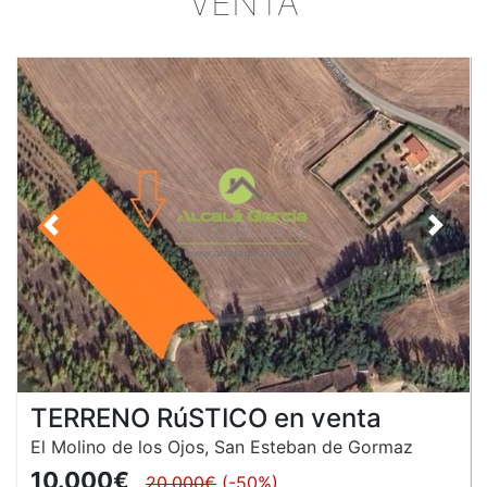
VENTA
Anterior
Siguie
TERRENO RúSTICO en venta
El Molino de los Ojos, San Esteban de Gormaz
10.000€
20.000€
(-50%)