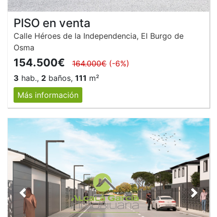
PISO en venta
Calle Héroes de la Independencia, El Burgo de
Osma
154.500€
164.000€
(-6%)
3
hab.,
2
baños,
111
m²
Más información
Anterior
Siguie