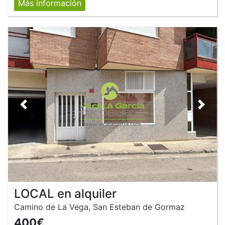
Más información
Anterior
Siguie
LOCAL en alquiler
Camino de La Vega, San Esteban de Gormaz
400€