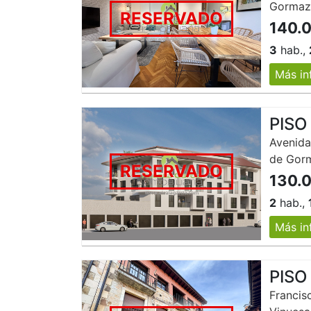
Gorma
RESERVADO
140.
3
hab.,
Más in
PISO
Avenida
de Gor
RESERVADO
130.
2
hab.,
Más in
PISO
Francis