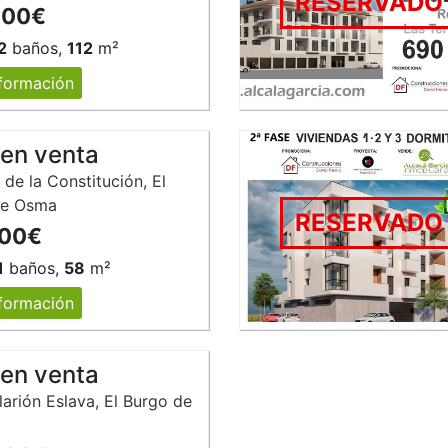
RESERVADO
000€
2
baños,
112
m²
formación
 en venta
 de la Constitución, El
de Osma
RESERVADO
000€
1
baños,
58
m²
formación
 en venta
larión Eslava, El Burgo de