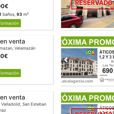
RESERVADO
00€
1
baños,
93
m²
formación
 en venta
lmazan, Velamazán
00€
Anterior
formación
 en venta
 Valladolid, San Esteban
maz