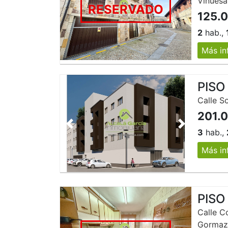
Vinuesa
RESERVADO
125.
2
hab.,
Más in
PISO
Calle S
201.
Anterior
Siguiente
3
hab.,
Más in
PISO
Calle C
Gorma