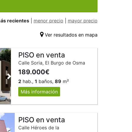
ás recientes
|
menor precio
|
mayor precio
Ver resultados en mapa
PISO en venta
Calle Soria, El Burgo de Osma
189.000€
Siguiente
2
hab.,
1
baños,
89
m²
Más información
PISO en venta
Calle Héroes de la