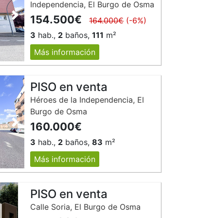
Independencia, El Burgo de Osma
154.500€
Siguiente
164.000€
(-6%)
3
hab.,
2
baños,
111
m²
Más información
PISO en venta
Héroes de la Independencia, El
Burgo de Osma
160.000€
Siguiente
3
hab.,
2
baños,
83
m²
Más información
PISO en venta
Calle Soria, El Burgo de Osma