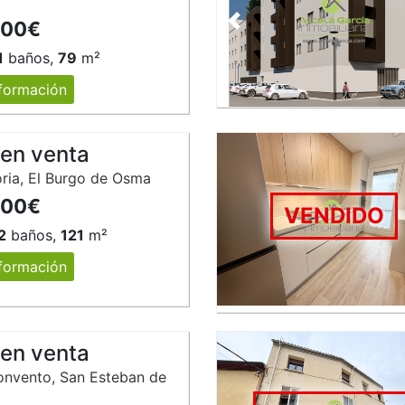
000€
Anterior
1
baños,
79
m²
formación
 en venta
oria, El Burgo de Osma
000€
VENDIDO
2
baños,
121
m²
formación
 en venta
onvento, San Esteban de
z