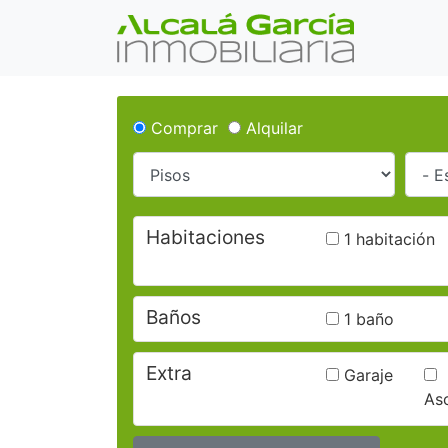
Comprar
Alquilar
Habitaciones
1 habitación
Baños
1 baño
Extra
Garaje
As