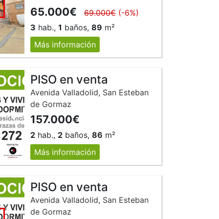
65.000€
69.000€
(-6%)
3
hab.,
1
baños,
89
m²
Más información
PISO en venta
Avenida Valladolid, San Esteban
de Gormaz
157.000€
Siguiente
2
hab.,
2
baños,
86
m²
Más información
PISO en venta
Avenida Valladolid, San Esteban
de Gormaz