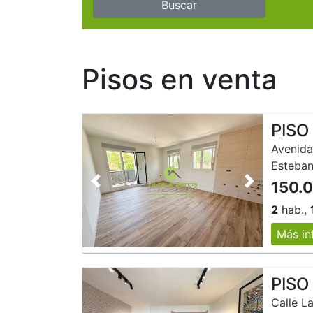
Buscar
Pisos en venta
PISO
Avenida
Esteba
150.
Anterior
Siguiente
2
hab.,
Más in
PISO
Calle L