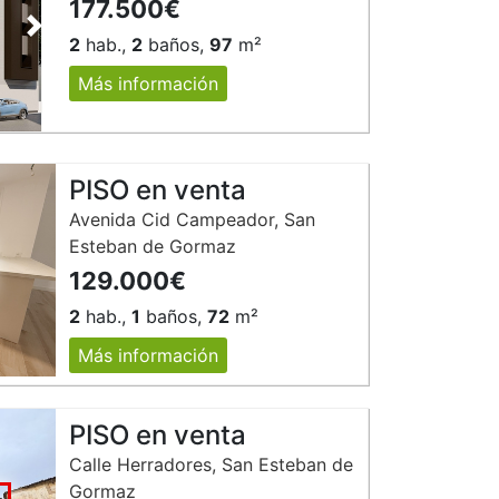
177.500€
Siguiente
2
hab.,
2
baños,
97
m²
Más información
PISO en venta
Avenida Cid Campeador, San
Esteban de Gormaz
129.000€
2
hab.,
1
baños,
72
m²
Más información
PISO en venta
Calle Herradores, San Esteban de
Gormaz