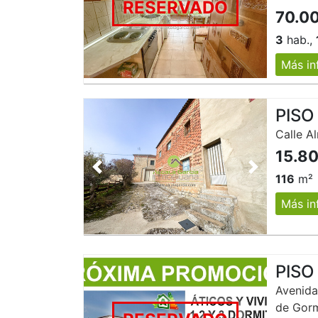
RESERVADO
70.0
3
hab.,
Más in
PISO
Calle A
15.8
Anterior
Siguiente
116
m²
Más in
PISO
Avenida
de Gor