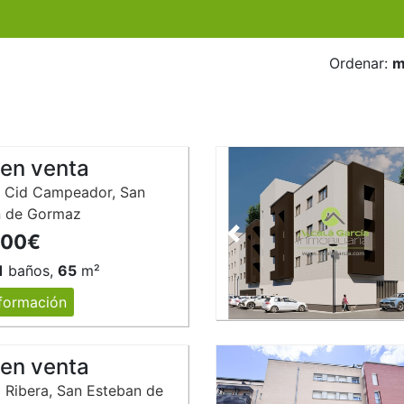
Ordenar:
m
 en venta
 Cid Campeador, San
n de Gormaz
000€
Anterior
1
baños,
65
m²
formación
 en venta
a Ribera, San Esteban de