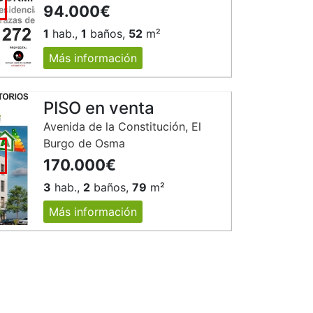
94.000€
1
hab.,
1
baños,
52
m²
Más información
PISO en venta
Avenida de la Constitución, El
Burgo de Osma
170.000€
3
hab.,
2
baños,
79
m²
Más información