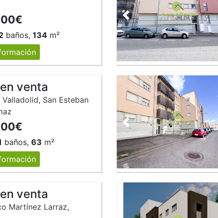
z
000€
Anterior
2
baños,
134
m²
formación
 en venta
 Valladolid, San Esteban
maz
000€
Anterior
1
baños,
63
m²
formación
 en venta
co Martínez Larraz,