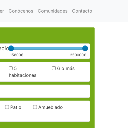
er
Conócenos
Comunidades
Contacto
ecio
15800€
250000€
5
6 o más
habitaciones
Patio
Amueblado