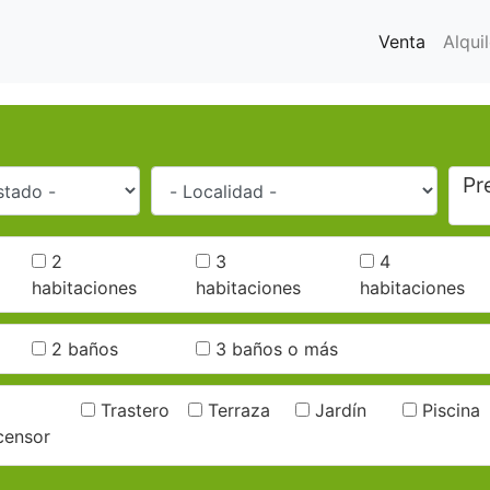
Venta
Alquil
Pr
2
3
4
habitaciones
habitaciones
habitaciones
2 baños
3 baños o más
Trastero
Terraza
Jardín
Piscina
censor