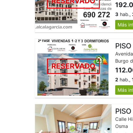
RESERVADO
192.
3
hab.,
Más in
PISO
Avenida
Burgo 
RESERVADO
112.
2
hab.,
Más in
PISO
Calle Hi
Osma