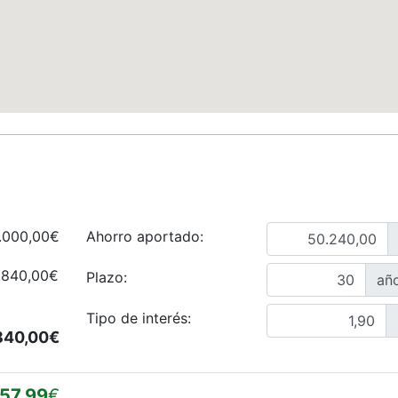
.000,00€
Ahorro aportado:
.840,00€
Plazo:
añ
Tipo de interés:
840,00€
57,99
€