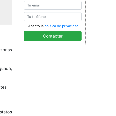
Acepto la
política de privacidad
Contactar
 zonas
egunda,
tes:
statos