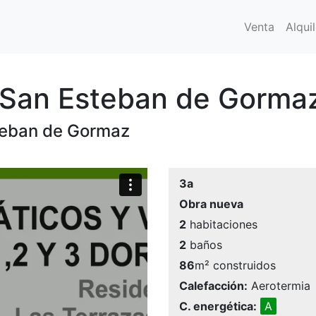
Venta
Alquil
n San Esteban de Gorma
steban de Gormaz
3a
Obra nueva
2
habitaciones
2
baños
86
m² construidos
Calefacción:
Aerotermia
C. energética:
A