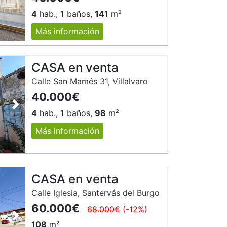
4
hab.,
1
baños,
141
m²
Más información
CASA en venta
Calle San Mamés 31, Villalvaro
40.000€
Siguiente
4
hab.,
1
baños,
98
m²
Más información
CASA en venta
Calle Iglesia, Santervás del Burgo
60.000€
68.000€
(-12%)
Siguiente
108
m²