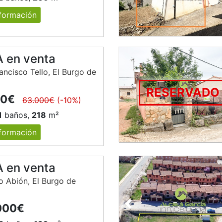
formación
 en venta
ancisco Tello, El Burgo de
RESERVADO
00€
63.000€
(-10%)
1
baños,
218
m²
formación
 en venta
ío Abión, El Burgo de
000€
Anterior