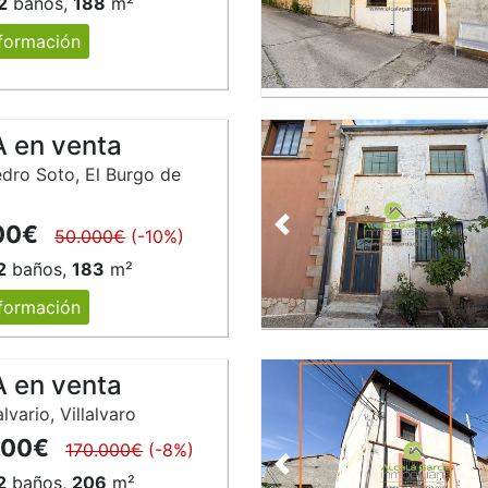
2
baños,
188
m²
formación
 en venta
edro Soto, El Burgo de
00€
Anterior
50.000€
(-10%)
2
baños,
183
m²
formación
 en venta
lvario, Villalvaro
000€
170.000€
(-8%)
Anterior
2
baños,
206
m²