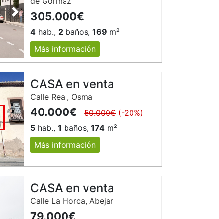
de Gormaz
305.000€
Siguiente
4
hab.,
2
baños,
169
m²
Más información
CASA en venta
Calle Real, Osma
40.000€
50.000€
(-20%)
5
hab.,
1
baños,
174
m²
Más información
CASA en venta
Calle La Horca, Abejar
79.000€