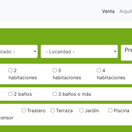
Venta
Alquil
Pr
2
3
4
habitaciones
habitaciones
habitaciones
2 baños
3 baños o más
Trastero
Terraza
Jardín
Piscina
censor