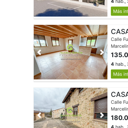
4
hab.,
Más in
CASA
Calle Fu
Marceli
135.
Anterior
Siguiente
4
hab.,
Más in
CASA
Calle Fu
Marceli
180.
Anterior
Siguiente
4
hab.,