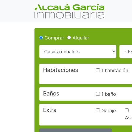
Comprar
Alquilar
Habitaciones
1 habitación
Baños
1 baño
Extra
Garaje
As