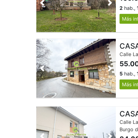
Anterior
Siguiente
2
hab.,
Más in
CASA
Calle La
55.0
Anterior
Siguiente
5
hab.,
Más in
CASA
Calle La
Burgo 