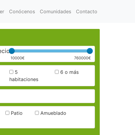
er
Conócenos
Comunidades
Contacto
ecio
10000€
760000€
5
6 o más
habitaciones
Patio
Amueblado