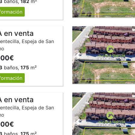
3
baños,
182
m²
formación
 en venta
entecilla, Espeja de San
no
000€
Anterior
3
baños,
175
m²
formación
 en venta
entecilla, Espeja de San
no
000€
Anterior
3
baños,
175
m²