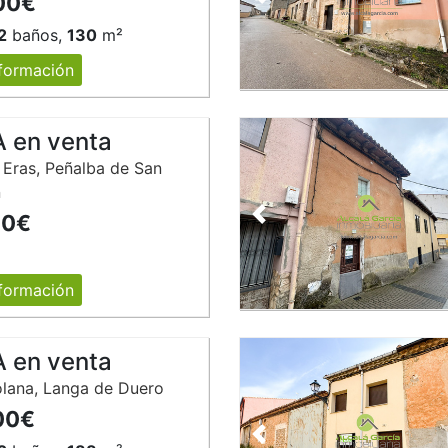
00€
Anterior
2
baños,
130
m²
formación
 en venta
Eras, Peñalba de San
n
00€
Anterior
formación
 en venta
olana, Langa de Duero
00€
Anterior