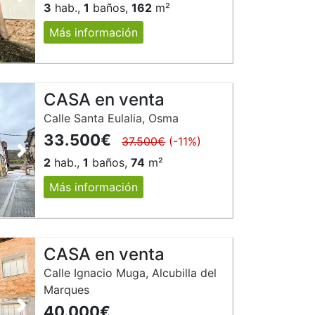
Siguiente
3
hab.,
1
baños,
162
m²
Más información
CASA en venta
Calle Santa Eulalia, Osma
33.500€
37.500€
(-11%)
Siguiente
2
hab.,
1
baños,
74
m²
Más información
CASA en venta
Calle Ignacio Muga, Alcubilla del
Marques
40.000€
Siguiente