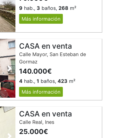
9
hab.,
3
baños,
268
m²
Más información
CASA en venta
Calle Mayor, San Esteban de
Gormaz
140.000€
Siguiente
4
hab.,
1
baños,
423
m²
Más información
CASA en venta
Calle Real, Ines
25.000€