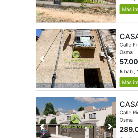
Más in
CASA
Calle Fr
Osma
57.0
Anterior
Siguiente
5
hab.,
Más in
CASA
Calle R
Osma
289.
Anterior
Siguiente