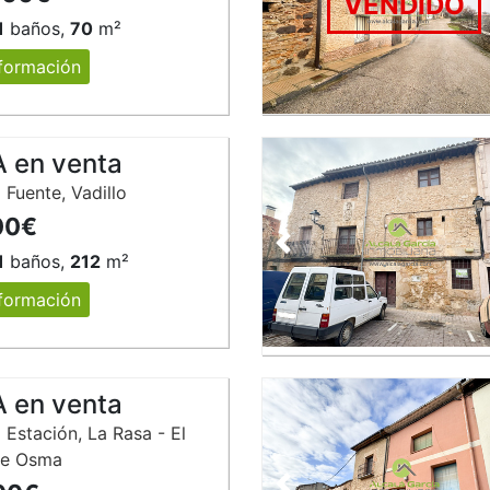
VENDIDO
1
baños,
70
m²
formación
 en venta
 Fuente, Vadillo
00€
Anterior
1
baños,
212
m²
formación
 en venta
 Estación, La Rasa - El
de Osma