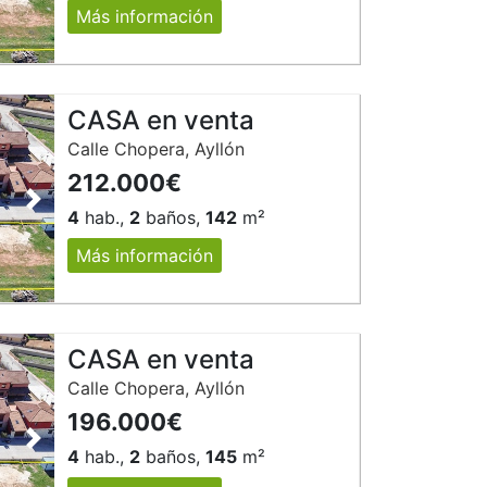
Más información
CASA en venta
Calle Chopera, Ayllón
212.000€
Siguiente
4
hab.,
2
baños,
142
m²
Más información
CASA en venta
Calle Chopera, Ayllón
196.000€
Siguiente
4
hab.,
2
baños,
145
m²