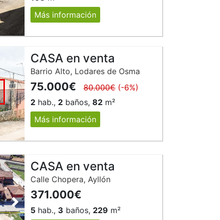
Más información
CASA en venta
Barrio Alto, Lodares de Osma
75.000€
80.000€
(-6%)
2
hab.,
2
baños,
82
m²
Más información
CASA en venta
Calle Chopera, Ayllón
371.000€
Siguiente
5
hab.,
3
baños,
229
m²