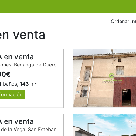
Ordenar:
m
en venta
 en venta
eones, Berlanga de Duero
00€
Anterior
1
baños,
143
m²
formación
 en venta
de la Vega, San Esteban