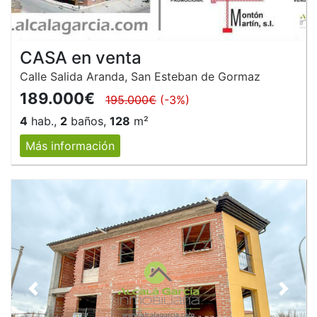
CASA en venta
Calle Salida Aranda, San Esteban de Gormaz
189.000€
195.000€
(-3%)
4
hab.,
2
baños,
128
m²
Más información
Anterior
Siguie