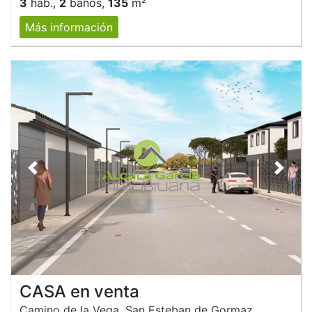
3
hab.,
2
baños,
135
m²
Más información
Anterior
Siguie
CASA en venta
Camino de la Vega, San Esteban de Gormaz