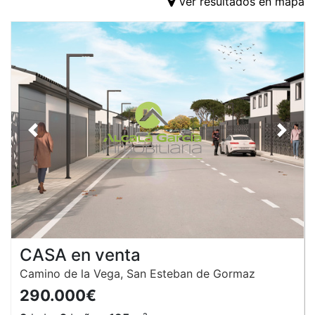
Ver resultados en mapa
Anterior
Siguie
CASA en venta
Camino de la Vega, San Esteban de Gormaz
290.000€