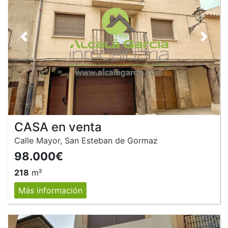
Anterior
Siguie
CASA en venta
Calle Mayor, San Esteban de Gormaz
98.000€
218
m²
Más información