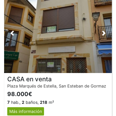
Anterior
Siguie
CASA en venta
Plaza Marqués de Estella, San Esteban de Gormaz
98.000€
7
hab.,
2
baños,
218
m²
Más información