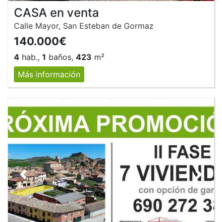
CASA en venta
Calle Mayor, San Esteban de Gormaz
140.000€
4
hab.,
1
baños,
423
m²
Más información
Anterior
Siguie