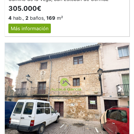
305.000€
4
hab.,
2
baños,
169
m²
Más información
Anterior
Siguie