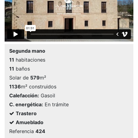
Segunda mano
11
habitaciones
11
baños
Solar de
579
m²
1136
m² construidos
Calefacción:
Gasoil
C. energética:
En trámite
Trastero
Amueblado
Referencia
424