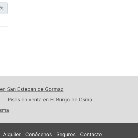
%
a en San Esteban de Gormaz
Pisos en venta en El Burgo de Osma
Osma
Alquiler
Conócenos
Seguros
Contacto