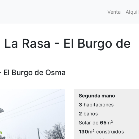
Venta
Alquil
 La Rasa - El Burgo de
 - El Burgo de Osma
Segunda mano
3
habitaciones
2
baños
Solar de
65
m²
130
m² construidos