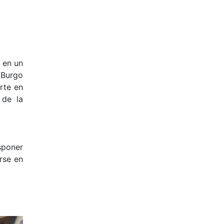
a en un
 Burgo
rte en
 de la
sponer
rse en