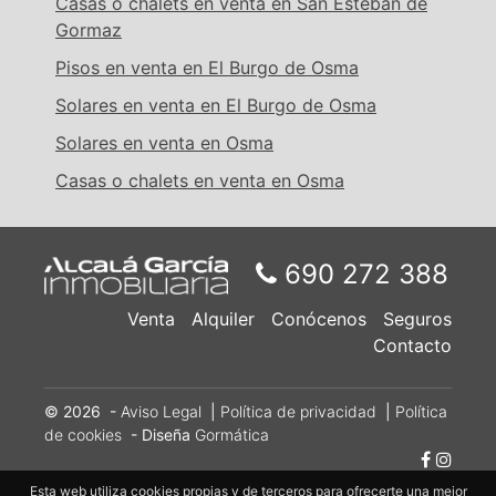
Casas o chalets en venta en San Esteban de
Gormaz
Pisos en venta en El Burgo de Osma
Solares en venta en El Burgo de Osma
Solares en venta en Osma
Casas o chalets en venta en Osma
690 272 388
Venta
Alquiler
Conócenos
Seguros
Contacto
© 2026 -
Aviso Legal
|
Política de privacidad
|
Política
de cookies
- Diseña
Gormática
Esta web utiliza cookies propias y de terceros para ofrecerte una mejor