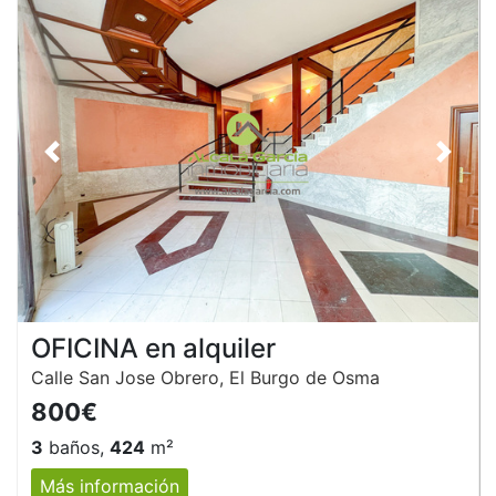
Anterior
Siguie
OFICINA en alquiler
Calle San Jose Obrero, El Burgo de Osma
800€
3
baños,
424
m²
Más información