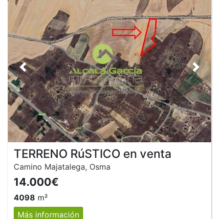
Anterior
Siguie
TERRENO RúSTICO en venta
Camino Majatalega, Osma
14.000€
4098
m²
Más información