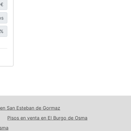
€
os
%
a en San Esteban de Gormaz
Pisos en venta en El Burgo de Osma
Osma