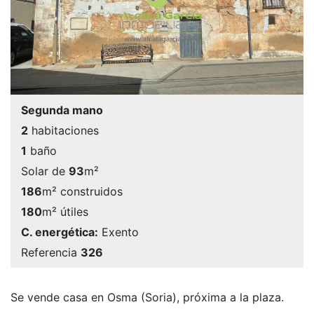
Segunda mano
2
habitaciones
1
baño
Solar de
93
m²
186
m² construidos
180
m² útiles
C. energética:
Exento
Referencia
326
Se vende casa en Osma (Soria), próxima a la plaza.