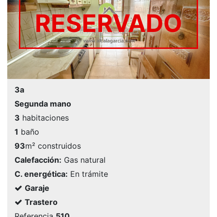
RESERVADO
3a
Segunda mano
3
habitaciones
1
baño
93
m² construidos
Calefacción:
Gas natural
C. energética:
En trámite
Garaje
Trastero
Referencia
510