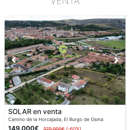
VENTA
Anterior
Siguie
SOLAR en venta
Camino de la Horcajada, El Burgo de Osma
149.000€
370.000€
(-60%)