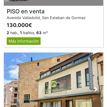
PISO en venta
Avenida Valladolid, San Esteban de Gormaz
130.000€
2
hab.,
1
baños,
63
m²
Más información
Anterior
Siguie