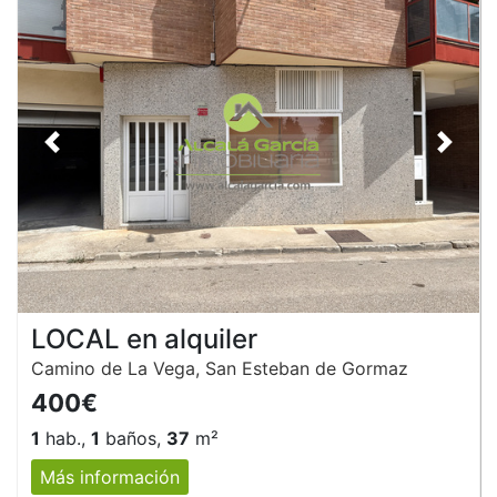
Anterior
Siguie
LOCAL en alquiler
Camino de La Vega, San Esteban de Gormaz
400€
1
hab.,
1
baños,
37
m²
Más información