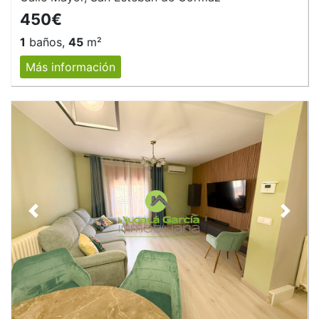
450€
1
baños,
45
m²
Más información
Anterior
Siguie