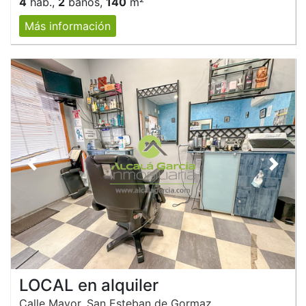
4
hab.,
2
baños,
140
m²
Más información
Anterior
Siguie
LOCAL en alquiler
Calle Mayor, San Esteban de Gormaz