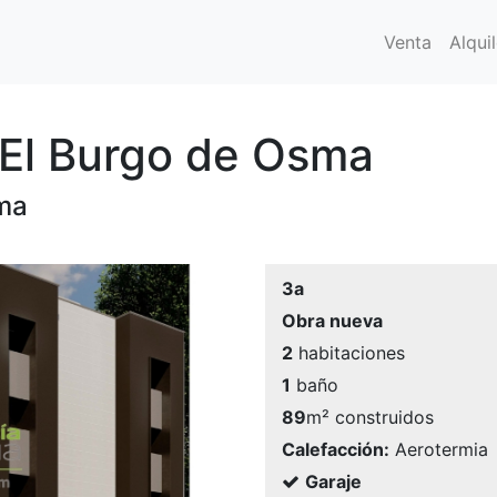
Venta
Alquil
 El Burgo de Osma
sma
3a
Obra nueva
2
habitaciones
1
baño
89
m² construidos
Calefacción:
Aerotermia
Garaje